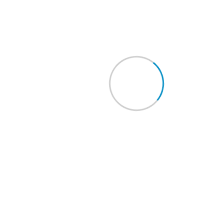
Servicio de Limpieza para Casas
Limpieza de Bodegas y Locales Comerciales
Servicio de Limpieza para Oficinas
Limpieza para Airbnb
Enlaces rápidos
Somos Octavo Shine
Servicios
Blog